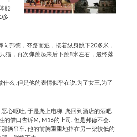
体能
0多
把抢摔向邦德，夺路而逃，接着纵身跳下20多米，
一只猫，再次弹跳起来后下跳8米左右，最终落
什么 .但是他的表情似乎在说,为了女王,为了
恶心呕吐, 于是爬上电梯, 爬回到酒店的酒吧
的借口告诉M, M16的上司. 但是邦德不会.
下那辆吊车, 他的前胸重重地摔在另一架较低的