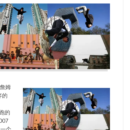
 詹姆
弃的
奔跑的
07
在一个