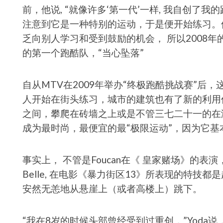
前，他说, “就像许多‘第一代’一样, 我自创
注意到它是一种特别的运动，于是便开始练习。
乏向别人学习和受到鼓励的机会， 所以2008年
的第一个跑酷队，“当心坠落”
自从MTV在2009年举办“终极跑酷挑战赛”后
人开始在街头练习，城市的建筑也有了新的利用
之间，攀爬在砖墙之上或是不管三七二十一的在
成为最时尚，最便宜的最“极限运动”，因为它基
事实上， 不管是Foucan在《 皇家赌场》的表
Belle, 在电影《暴力街区13》所表现的特
安然无恙地从悬崖上（或者高楼上）跳下。
“我在8岁的时候头部曾经受到过重创，”Yoda