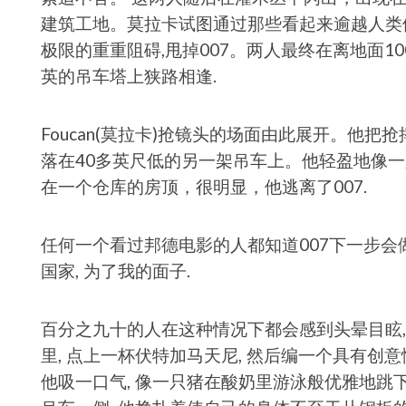
建筑工地。莫拉卡试图通过那些看起来逾越人类
极限的重重阻碍,甩掉007。两人最终在离地面10
英的吊车塔上狭路相逢.
Foucan(莫拉卡)抢镜头的场面由此展开。他
落在40多英尺低的另一架吊车上。他轻盈地像
在一个仓库的房顶，很明显，他逃离了007.
任何一个看过邦德电影的人都知道007下一步会做
国家, 为了我的面子.
百分之九十的人在这种情况下都会感到头晕目眩, 
里, 点上一杯伏特加马天尼, 然后编一个具有创意性
他吸一口气, 像一只猪在酸奶里游泳般优雅地跳