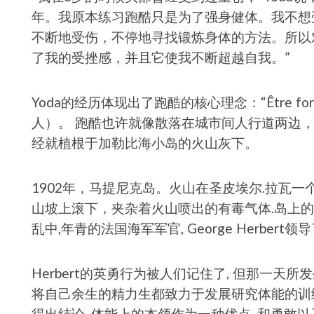
年。我原本练习跑酷只是为了强身健体。我不想
不断地受伤，不停地寻找锻炼身体的方法。所以
了我的受挫感，并且它使我不断超越自我。”
Yoda的经历体现出了跑酷的核心理念：“Être fort 
人）。 跑酷也许就像散落在城市间人行道两边
经就植根于加勒比海小岛的火山灰下。
1902年，马提尼克岛。火山在圣皮埃尔.拉瓦
山坡上滚下，夹杂着火山喷出的有毒气体.岛上的
乱中,年青的法国海军军官, George Herber
Herbert的英勇行为被人们记住了, 但那一天所发
将自己余生的精力生都致力于发展研究体能的训
得出结论, 体能上的本领作为一种优点, 和勇敢