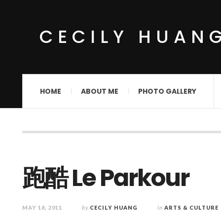
CECILY HUAN
HOME
ABOUT ME
PHOTO GALLERY
跑酷 Le Parkour
MAY 18, 2011
by
CECILY HUANG
in
ARTS & CULTURE