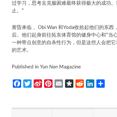
过学习，思考去克服困难最终获得极大的成功。
止。”
黄昏来临， Obi Wan 和Yoda收拾起他们
后。他们起身前往拓东体育馆的健身中心和“当
一种带点创意的自杀性行为，但是这些人会把它
的艺术。
Published in
Yun Nan
Magazine
F
T
Si
Pi
E
Di
R
Li
S
ac
w
n
nt
m
as
e
n
h
e
itt
a
er
ai
p
d
ke
ar
b
er
W
es
l
or
di
dI
e
o
ei
t
a
t
n